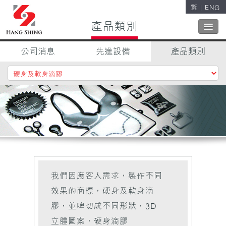
繁
|
ENG
關閉
產品類別
公司消息
先進設備
產品類別
關於我們
業務範圍
公司方針
品質控制
聯絡我們
我們因應客人需求，製作不同
效果的商標，硬身及軟身滴
膠，並啤切成不同形狀，3D
立體圖案，硬身滴膠